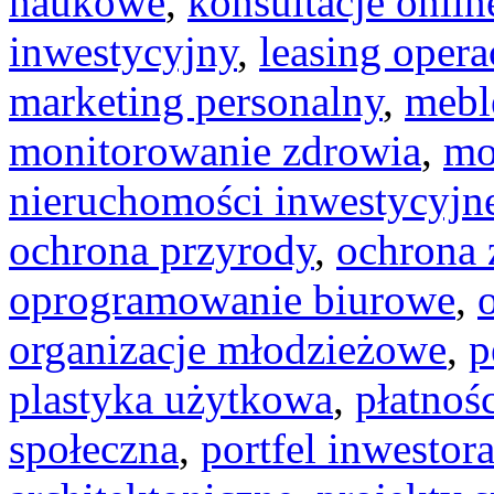
naukowe
,
konsultacje onlin
inwestycyjny
,
leasing opera
marketing personalny
,
mebl
monitorowanie zdrowia
,
mo
nieruchomości inwestycyjn
ochrona przyrody
,
ochrona 
oprogramowanie biurowe
,
organizacje młodzieżowe
,
p
plastyka użytkowa
,
płatnoś
społeczna
,
portfel inwestor