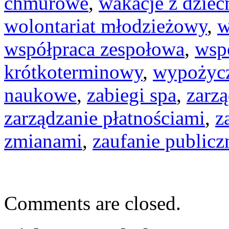
chmurowe
,
wakacje z dzieć
wolontariat młodzieżowy
,
w
współpraca zespołowa
,
wsp
krótkoterminowy
,
wypożyc
naukowe
,
zabiegi spa
,
zarz
zarządzanie płatnościami
,
z
zmianami
,
zaufanie publicz
Comments are closed.