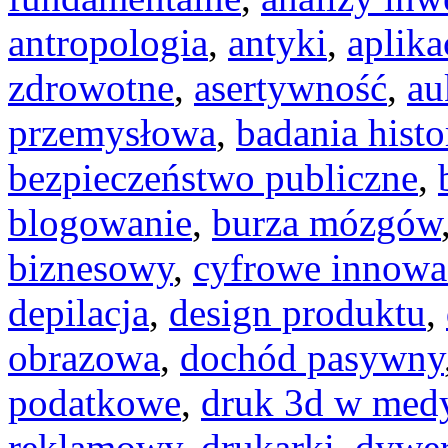
antropologia
,
antyki
,
aplika
zdrowotne
,
asertywność
,
au
przemysłowa
,
badania hist
bezpieczeństwo publiczne
,
blogowanie
,
burza mózgów
biznesowy
,
cyfrowe innowa
depilacja
,
design produktu
,
obrazowa
,
dochód pasywny
podatkowe
,
druk 3d w med
reklamowy
,
drukarki
,
dywer