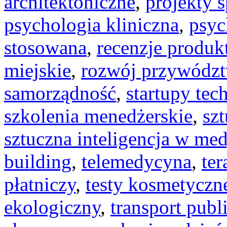
architektoniczne
,
projekty 
psychologia kliniczna
,
psyc
stosowana
,
recenzje produk
miejskie
,
rozwój przywódz
samorządność
,
startupy tec
szkolenia menedżerskie
,
szt
sztuczna inteligencja w me
building
,
telemedycyna
,
te
płatniczy
,
testy kosmetyczn
ekologiczny
,
transport publ