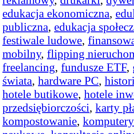
edukacja ekonomiczna
,
edu
publiczna
,
edukacja społec
festiwale ludowe
,
finansowa
mobilny
,
flipping nierucho
freelancing
,
fundusze ETF
,
świata
,
hardware PC
,
histor
hotele butikowe
,
hotele inw
przedsiębiorczości
,
karty pł
kompostowanie
,
komputer