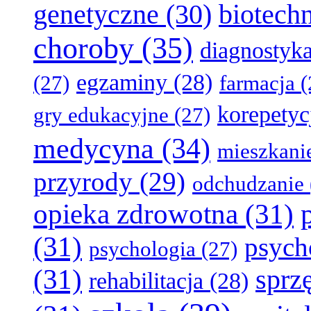
genetyczne
(30)
biotech
choroby
(35)
diagnostyk
egzaminy
(28)
(27)
farmacja
(
korepetyc
gry edukacyjne
(27)
medycyna
(34)
mieszkani
przyrody
(29)
odchudzanie
opieka zdrowotna
(31)
(31)
psych
psychologia
(27)
(31)
sprz
rehabilitacja
(28)