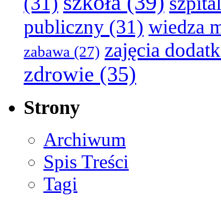
szkoła
(39)
(31)
szpita
publiczny
(31)
wiedza 
zajęcia dodat
zabawa
(27)
zdrowie
(35)
Strony
Archiwum
Spis Treści
Tagi